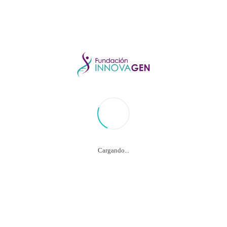
Divulgación Científica
La Genética del Cáncer. (Post #6)
4 febrero, 2021
Celebrando el Día Mundial Contra el Cancer, vale la pena recordar el
esfuerzo hecho por más de mil científicos que han trabajado durante más de
una década en 37 países que lograron publicar los resultados del análisis
exhaustivo de su genética:
“
análisis pan-cáncer de genomas completos
”
.
Este fue un esfuerzo enorme, facilitado por la
informática moderna
y un
buen ejemplo de la naturaleza colaborativa de la ciencia. Hay algunas
conclusiones interesantes de los resultados, pero primero revisemos los
conceptos básicos.
Cargando...